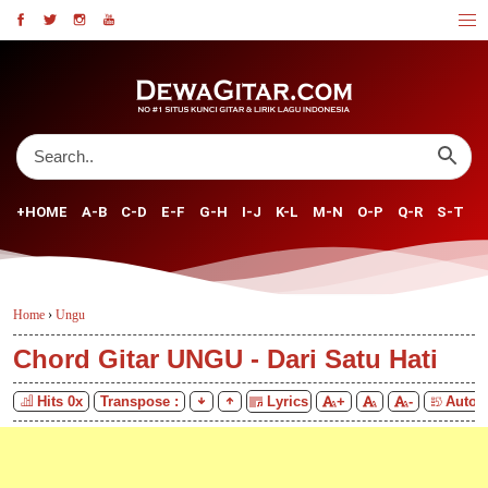
+HOME
A-B
C-D
E-F
G-H
I-J
K-L
M-N
O-P
Q-R
S-T
U
Home
›
Ungu
Chord Gitar UNGU - Dari Satu Hati
Hits
0
x
Transpose :
Lyrics
+
-
Auto S