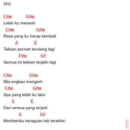
(4x) 
C#m
G#m
Lelah ku menanti 
C#m
G#m
Rasa yang ku harap kembali 
A
E
Takkan pernah terulang lagi 
F#m
G#
Semua ini takkan terjalin lagi 
C#m
G#m
Bila engkau mengerti 
C#m
G#m
Apa yang telah ku lalui 
A
E
Dari semua yang terjadi 
A
G#
Memberiku keraguan tak terakhiri 