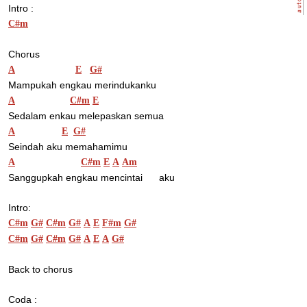
Intro :
C#m
Chorus 
A
E
G#
Mampukah engkau merindukanku 
A
C#m
E
Sedalam enkau melepaskan semua 
A
E
G#
Seindah aku memahamimu 
A
C#m
E
A
Am
Sanggupkah engkau mencintai      aku 
Intro:
C#m
G#
C#m
G#
A
E
F#m
G#
C#m
G#
C#m
G#
A
E
A
G#
Back to chorus 
Coda :