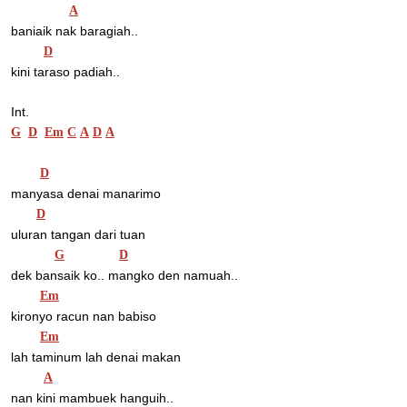
A
baniaik nak baragiah..
D
kini taraso padiah..
Int.
G
D
Em
C
A
D
A
D
manyasa denai manarimo
D
uluran tangan dari tuan
G
D
dek bansaik ko.. mangko den namuah..
Em
kironyo racun nan babiso
Em
lah taminum lah denai makan
A
nan kini mambuek hanguih..