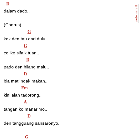
D
dalam dado..
(Chorus)
G
kok den tau dari dulu..
G
co iko sifaik tuan..
D
pado den hilang malu..
D
bia mati ndak makan..
Em
kini alah tadorong..
A
tangan ko manarimo..
D
den tangguang sansaronyo..
G