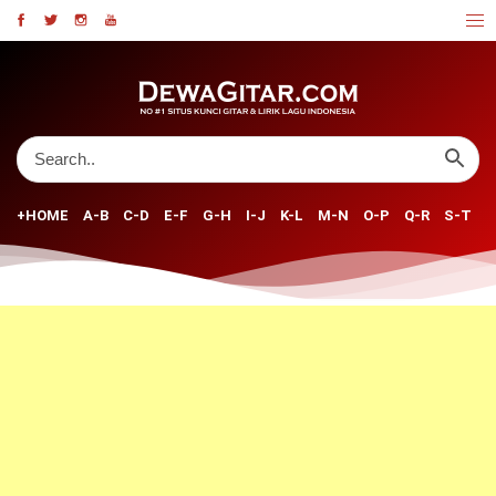
+HOME
A-B
C-D
E-F
G-H
I-J
K-L
M-N
O-P
Q-R
S-T
U