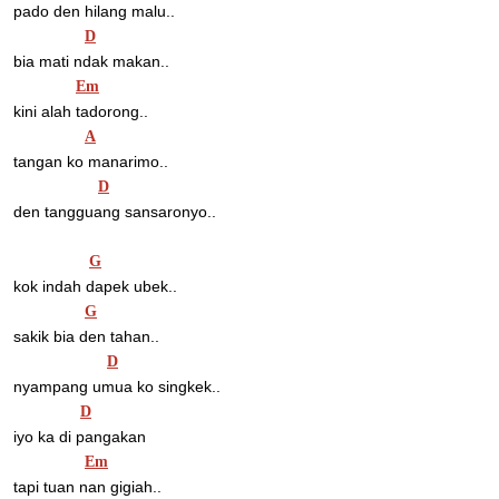
pado den hilang malu..
D
bia mati ndak makan..
Em
kini alah tadorong..
A
tangan ko manarimo..
D
den tangguang sansaronyo..
G
kok indah dapek ubek..
G
sakik bia den tahan..
D
nyampang umua ko singkek..
D
iyo ka di pangakan
Em
tapi tuan nan gigiah..