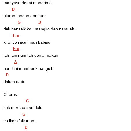
manyasa denai manarimo
D
uluran tangan dari tuan
G
D
dek bansaik ko.. mangko den namuah..
Em
kironyo racun nan babiso
Em
lah taminum lah denai makan
A
nan kini mambuek hanguih..
D
dalam dado..
Chorus
G
kok den tau dari dulu..
G
co iko sifaik tuan..
D