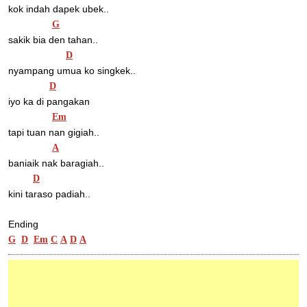
kok indah dapek ubek..
G
sakik bia den tahan..
D
nyampang umua ko singkek..
D
iyo ka di pangakan
Em
tapi tuan nan gigiah..
A
baniaik nak baragiah..
D
kini taraso padiah..
Ending
G
D
Em
C
A
D
A