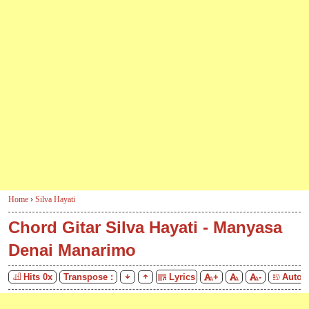
Home
›
Silva Hayati
Chord Gitar Silva Hayati - Manyasa
Denai Manarimo
Hits
0
x
Transpose :
Lyrics
+
-
Auto S