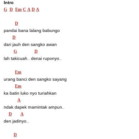
Intro 
G
D
Em
C
A
D
A
D
pandai bana lalang babungo
D
dari jauh den sangko awan
G
D
lah takicuah.. denai ruponyo..
Em
urang banci den sangko sayang 
Em
ka batin luko nyo turiahkan
A
ndak dapek mamintak ampun..
D
A
den jadinyo..
D