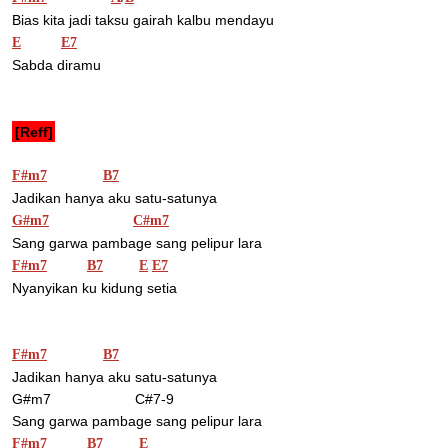
Bias kita jadi taksu gairah kalbu mendayu
E
E7
Sabda diramu
[Reff]
F#m7
B7
Jadikan hanya aku satu-satunya
G#m7
C#m7
Sang garwa pambage sang pelipur lara
F#m7
B7
E
E7
Nyanyikan ku kidung setia
F#m7
B7
Jadikan hanya aku satu-satunya
G#m7                     C#7-9
Sang garwa pambage sang pelipur lara
F#m7
B7
E