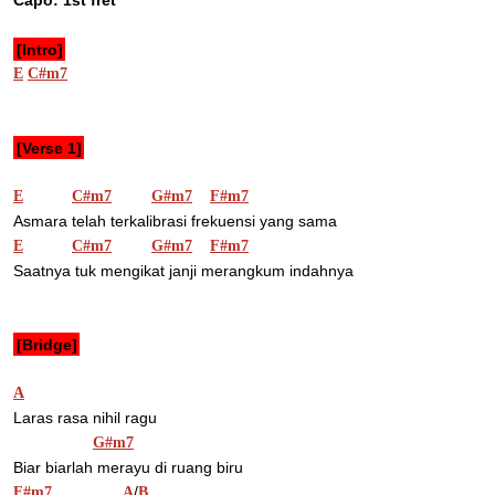
Capo: 1st fret
[Intro]
E
C#m7
[Verse 1]
E
C#m7
G#m7
F#m7
Asmara telah terkalibrasi frekuensi yang sama
E
C#m7
G#m7
F#m7
Saatnya tuk mengikat janji merangkum indahnya
[Bridge]
A
Laras rasa nihil ragu
G#m7
Biar biarlah merayu di ruang biru
/
F#m7
A
B