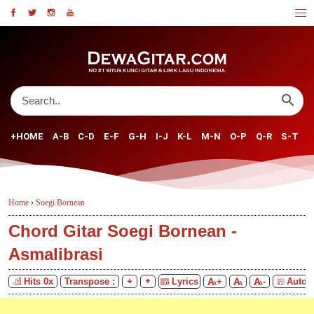
+HOME
A-B
C-D
E-F
G-H
I-J
K-L
M-N
O-P
Q-R
S-T
U
Home
›
Soegi Bornean
Chord Gitar Soegi Bornean -
Asmalibrasi
Hits
0
x
Transpose :
Lyrics
+
-
Auto S