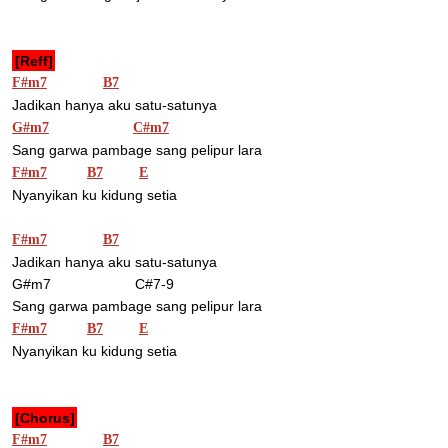
[Reff]
F#m7
B7
Jadikan hanya aku satu-satunya
G#m7
C#m7
Sang garwa pambage sang pelipur lara
F#m7
B7
E
Nyanyikan ku kidung setia
F#m7
B7
Jadikan hanya aku satu-satunya
G#m7                     C#7-9
Sang garwa pambage sang pelipur lara
F#m7
B7
E
Nyanyikan ku kidung setia
[Chorus]
F#m7
B7