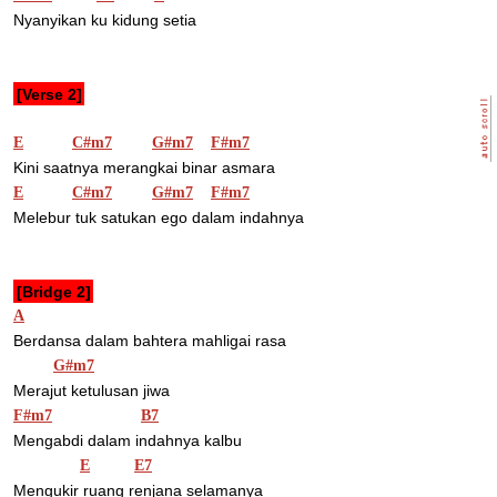
Nyanyikan ku kidung setia
[Verse 2]
E
C#m7
G#m7
F#m7
Kini saatnya merangkai binar asmara
E
C#m7
G#m7
F#m7
Melebur tuk satukan ego dalam indahnya
[Bridge 2]
A
Berdansa dalam bahtera mahligai rasa
G#m7
Merajut ketulusan jiwa
F#m7
B7
Mengabdi dalam indahnya kalbu
E
E7
Mengukir ruang renjana selamanya