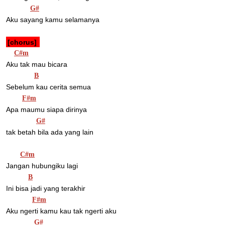
G#
Aku sayang kamu selamanya 
[chorus] 
C#m
Aku tak mau bicara 
B
Sebelum kau cerita semua 
F#m
Apa maumu siapa dirinya 
G#
tak betah bila ada yang lain 
C#m
Jangan hubungiku lagi 
B
Ini bisa jadi yang terakhir 
F#m
Aku ngerti kamu kau tak ngerti aku 
G#