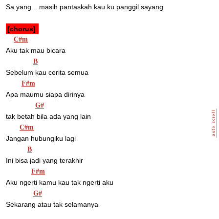
Sa yang... masih pantaskah kau ku panggil sayang 
[chorus] 
C#m
Aku tak mau bicara 
B
Sebelum kau cerita semua 
F#m
Apa maumu siapa dirinya 
G#
tak betah bila ada yang lain 
C#m
Jangan hubungiku lagi 
B
Ini bisa jadi yang terakhir 
F#m
Aku ngerti kamu kau tak ngerti aku 
G#
Sekarang atau tak selamanya 