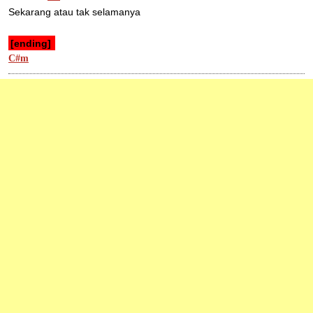
Sekarang atau tak selamanya 
[ending] 
C#m