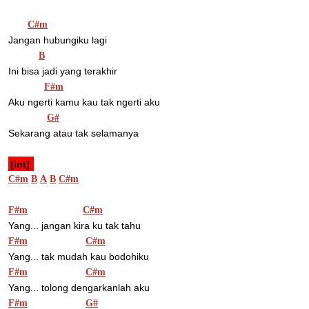
C#m
Jangan hubungiku lagi 
B
Ini bisa jadi yang terakhir 
F#m
Aku ngerti kamu kau tak ngerti aku 
G#
Sekarang atau tak selamanya 
[int] 
C#m
B
A
B
C#m
F#m
C#m
Yang... jangan kira ku tak tahu 
F#m
C#m
Yang... tak mudah kau bodohiku 
F#m
C#m
Yang... tolong dengarkanlah aku 
F#m
G#