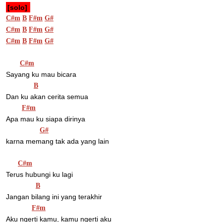
[solo] 
C#m
B
F#m
G#
C#m
B
F#m
G#
C#m
B
F#m
G#
C#m
Sayang ku mau bicara 
B
Dan ku akan cerita semua 
F#m
Apa mau ku siapa dirinya 
G#
karna memang tak ada yang lain 
C#m
Terus hubungi ku lagi 
B
Jangan bilang ini yang terakhir 
F#m
Aku ngerti kamu, kamu ngerti aku 