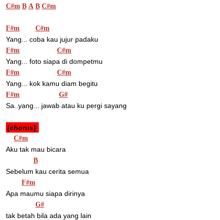
C#m
B
A
B
C#m
F#m
C#m
Yang... coba kau jujur padaku 
F#m
C#m
Yang... foto siapa di dompetmu 
F#m
C#m
Yang... kok kamu diam begitu 
F#m
G#
Sa..yang... jawab atau ku pergi sayang 
[chorus] 
C#m
Aku tak mau bicara 
B
Sebelum kau cerita semua 
F#m
Apa maumu siapa dirinya 
G#
tak betah bila ada yang lain 