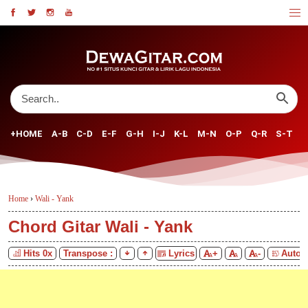
+HOME
A-B
C-D
E-F
G-H
I-J
K-L
M-N
O-P
Q-R
S-T
U
Home
›
Wali - Yank
Chord Gitar Wali - Yank
Hits
0
x
Transpose :
Lyrics
+
-
Auto S