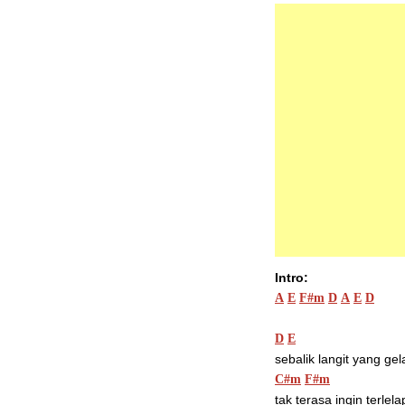
Intro:
A
E
F#m
D
A
E
D
D
E
sebalik langit yang gel
C#m
F#m
tak terasa ingin terlela