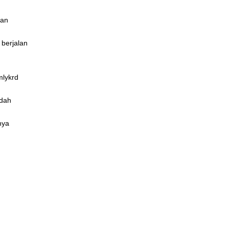
han
berjalan
mlykrd
ndah
nya