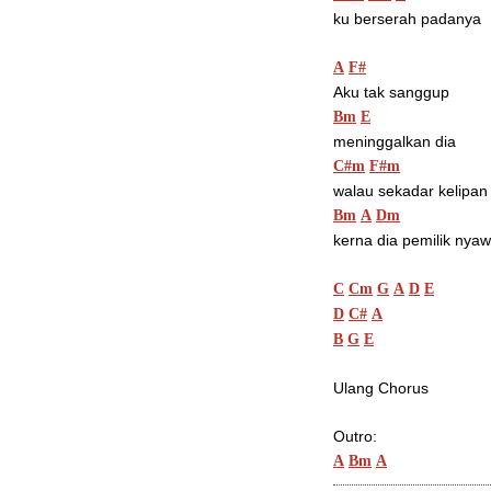
ku berserah padanya
A
F#
Aku tak sanggup 
Bm
E
meninggalkan dia
C#m
F#m
walau sekadar kelipan
Bm
A
Dm
kerna dia pemilik nya
C
Cm
G
A
D
E
D
C#
A
B
G
E
Ulang Chorus
Outro:
A
Bm
A