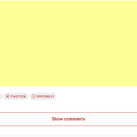
K
TWITTER
PINTEREST
Show comments