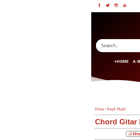
+HOME
A-B
Home
›
Raqib Majid
Chord Gitar 
Hit