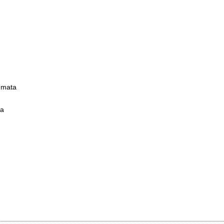
 mata
wa