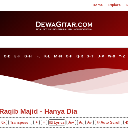
Home
Explore
C-D
E-F
G-H
I-J
K-L
M-N
O-P
Q-R
S-T
U-V
W-X
Y-Z
Raqib Majid - Hanya Dia
s
0
x
Transpose :
Lyrics
+
-
Auto Scroll