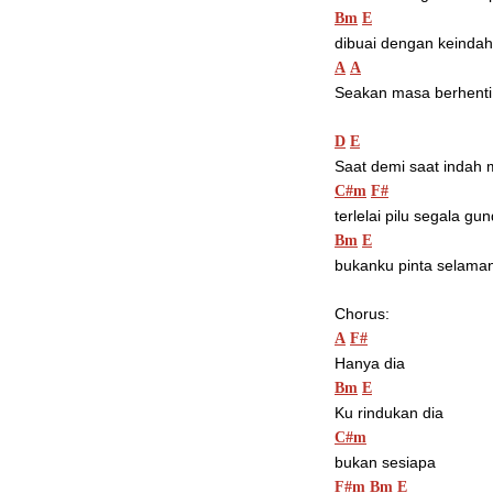
Bm
E
dibuai dengan keinda
A
A
Seakan masa berhenti 
D
E
Saat demi saat indah 
C#m
F#
terlelai pilu segala gu
Bm
E
bukanku pinta selama
Chorus:
A
F#
Hanya dia
Bm
E
Ku rindukan dia
C#m
bukan sesiapa 
F#m
Bm
E