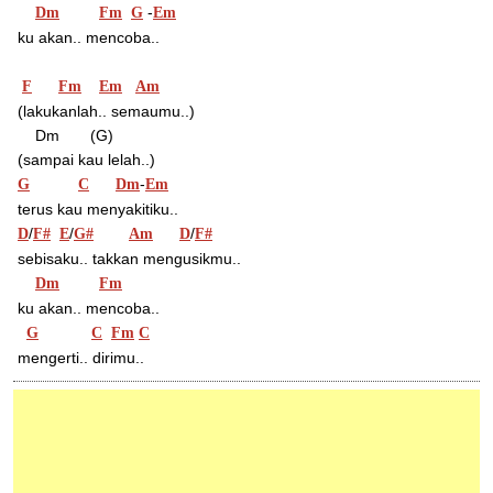
 -
Dm
Fm
G
Em
 ku akan.. mencoba..
F
Fm
Em
Am
 (lakukanlah.. semaumu..)
     Dm       (G)
 (sampai kau lelah..)
-
G
C
Dm
Em
 terus kau menyakitiku..
/
/
/
D
F#
E
G#
Am
D
F#
 sebisaku.. takkan mengusikmu..
Dm
Fm
 ku akan.. mencoba..
G
C
Fm
C
 mengerti.. dirimu..