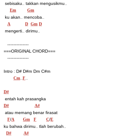
 sebisaku.. takkan mengusikmu..
Em
Gm
 ku akan.. mencoba..
A
D
Gm
D
 mengerti.. dirimu..
   --------------
===ORIGINAL CHORD===
   --------------
Intro : D# D#m Dm C#m
..
..
Cm
F
D#
 entah kah prasangka
D#
A#
 atau memang benar firasat
/
/
F
A
Gm
F
C
E
ku bahwa dirimu.. tlah berubah..
D#
A#