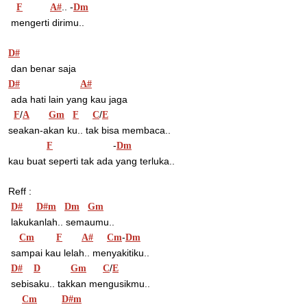
.. -
F
A#
Dm
 mengerti dirimu..
D#
 dan benar saja
D#
A#
 ada hati lain yang kau jaga
/
/
F
A
Gm
F
C
E
seakan-akan ku.. tak bisa membaca..
                      -
F
Dm
kau buat seperti tak ada yang terluka..
Reff :
D#
D#m
Dm
Gm
 lakukanlah.. semaumu..
-
Cm
F
A#
Cm
Dm
 sampai kau lelah.. menyakitiku..
/
D#
D
Gm
C
E
 sebisaku.. takkan mengusikmu..
Cm
D#m