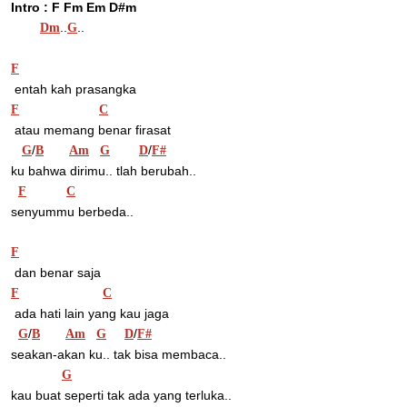
Intro : F Fm Em D#m
..
..
Dm
G
F
 entah kah prasangka
F
C
 atau memang benar firasat
/
/
G
B
Am
G
D
F#
ku bahwa dirimu.. tlah berubah..
F
C
senyummu berbeda..
F
 dan benar saja
F
C
 ada hati lain yang kau jaga
/
/
G
B
Am
G
D
F#
seakan-akan ku.. tak bisa membaca..
G
kau buat seperti tak ada yang terluka..