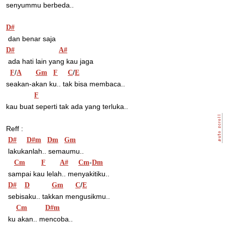
senyummu berbeda..
D#
 dan benar saja
D#
A#
 ada hati lain yang kau jaga
/
/
F
A
Gm
F
C
E
seakan-akan ku.. tak bisa membaca..
F
kau buat seperti tak ada yang terluka..
Reff :
D#
D#m
Dm
Gm
 lakukanlah.. semaumu..
-
Cm
F
A#
Cm
Dm
 sampai kau lelah.. menyakitiku..
/
D#
D
Gm
C
E
 sebisaku.. takkan mengusikmu..
Cm
D#m
 ku akan.. mencoba..