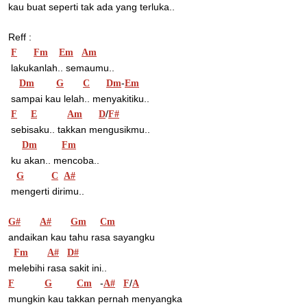
kau buat seperti tak ada yang terluka..
Reff :
F
Fm
Em
Am
 lakukanlah.. semaumu..
-
Dm
G
C
Dm
Em
 sampai kau lelah.. menyakitiku..
/
F
E
Am
D
F#
 sebisaku.. takkan mengusikmu..
Dm
Fm
 ku akan.. mencoba..
G
C
A#
 mengerti dirimu..
G#
A#
Gm
Cm
andaikan kau tahu rasa sayangku
Fm
A#
D#
melebihi rasa sakit ini..
   -
/
F
G
Cm
A#
F
A
mungkin kau takkan pernah menyangka