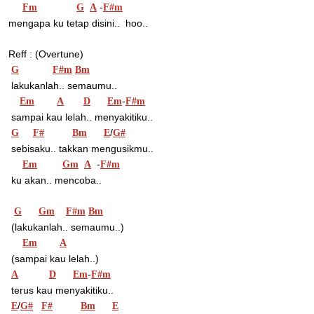
 -
Fm
G
A
F#m
mengapa ku tetap disini..  hoo..
Reff : (Overtune)
G
F#m
Bm
 lakukanlah.. semaumu..
-
Em
A
D
Em
F#m
 sampai kau lelah.. menyakitiku..
/
G
F#
Bm
E
G#
 sebisaku.. takkan mengusikmu..
  -
Em
Gm
A
F#m
 ku akan.. mencoba..
G
Gm
F#m
Bm
 (lakukanlah.. semaumu..)
Em
A
 (sampai kau lelah..)
-
A
D
Em
F#m
 terus kau menyakitiku..
/
E
G#
F#
Bm
E