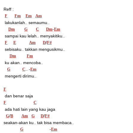
Reff :
F
Fm
Em
Am
 lakukanlah.. semaumu..
-
Dm
G
C
Dm
Em
 sampai kau lelah.. menyakitiku..
/
F
E
Am
D
F#
 sebisaku.. takkan mengusikmu..
Dm
Fm
 ku akan.. mencoba..
.. -
G
C
Em
 mengerti dirimu..
F
 dan benar saja
F
C
 ada hati lain yang kau jaga
/
/
G
B
Am
G
D
F#
seakan-akan ku.. tak bisa membaca..
                      -
G
Em