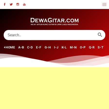
+HOME
A-B
C-D
E-F
G-H
I-J
K-L
M-N
O-P
Q-R
S-T
U