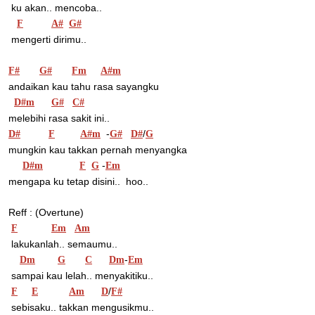
 ku akan.. mencoba..
F
A#
G#
 mengerti dirimu..
F#
G#
Fm
A#m
andaikan kau tahu rasa sayangku
D#m
G#
C#
melebihi rasa sakit ini..
  -
/
D#
F
A#m
G#
D#
G
mungkin kau takkan pernah menyangka
 -
D#m
F
G
Em
mengapa ku tetap disini..  hoo..
Reff : (Overtune)
F
Em
Am
 lakukanlah.. semaumu..
-
Dm
G
C
Dm
Em
 sampai kau lelah.. menyakitiku..
/
F
E
Am
D
F#
 sebisaku.. takkan mengusikmu..