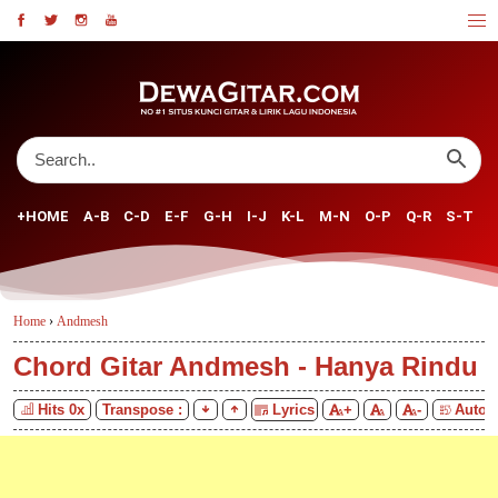
+HOME
A-B
C-D
E-F
G-H
I-J
K-L
M-N
O-P
Q-R
S-T
U
Home
›
Andmesh
Chord Gitar Andmesh - Hanya Rindu
Hits
0
x
Transpose :
Lyrics
+
-
Auto S