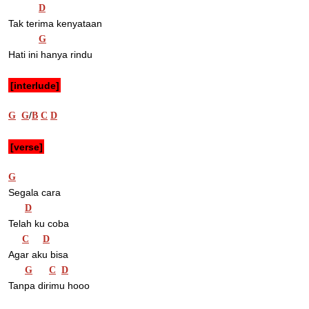
D
Tak terima kenyataan
G
Hati ini hanya rindu
[interlude]
/
G
G
B
C
D
[verse]
G
Segala cara
D
Telah ku coba
C
D
Agar aku bisa
G
C
D
Tanpa dirimu hooo