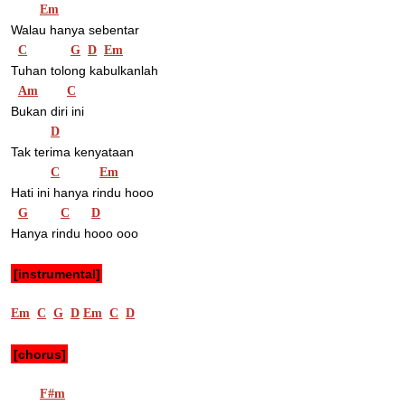
Em
Walau hanya sebentar
C
G
D
Em
Tuhan tolong kabulkanlah
Am
C
Bukan diri ini
D
Tak terima kenyataan
C
Em
Hati ini hanya rindu hooo
G
C
D
Hanya rindu hooo ooo
[instrumental]
Em
C
G
D
Em
C
D
[chorus]
F#m