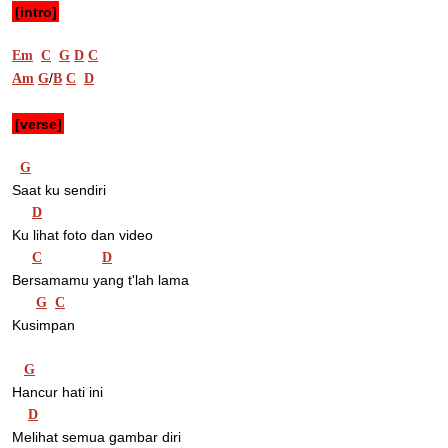
[intro]
Em
C
G
D
C
/
Am
G
B
C
D
[verse]
G
Saat ku sendiri
D
Ku lihat foto dan video
C
D
Bersamamu yang t'lah lama
G
C
Kusimpan
G
Hancur hati ini
D
Melihat semua gambar diri