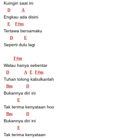
Kuingin saat ini
D
A
Engkau ada disini
E
F#m
Tertawa bersamaku
D
E
Seperti dulu lagi
F#m
Walau hanya sebentar
D
A
E
F#m
Tuhan tolong kabulkanlah
Bm
D
Bukannya diri ini
E
Tak terima kenyataan hoo
Bm
D
Bukannya diri ini
E
Tak terima kenyataan