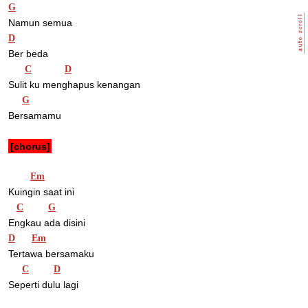
G
Namun semua
D
Ber beda
C
D
Sulit ku menghapus kenangan
G
Bersamamu
[chorus]
Em
Kuingin saat ini
C
G
Engkau ada disini
D
Em
Tertawa bersamaku
C
D
Seperti dulu lagi